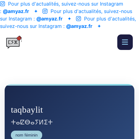
Pour plus d'actualités, suivez-nous sur Instagram
:
@amyaz.fr
✦
Pour plus d'actualités, suivez-nous
sur Instagram :
@amyaz.fr
✦
Pour plus d'actualités,
suivez-nous sur Instagram :
@amyaz.fr
✦
taqbaylit
ⵜⴰⵇⴱⴰⵢⵍⵉⵜ
nom féminin