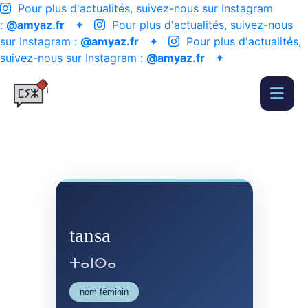
Pour plus d'actualités, suivez-nous sur Instagram
:
@amyaz.fr
✦
Pour plus d'actualités, suivez-nous
sur Instagram :
@amyaz.fr
✦
Pour plus d'actualités,
suivez-nous sur Instagram :
@amyaz.fr
✦
tansa
ⵜⴰⵏⵙⴰ
nom féminin