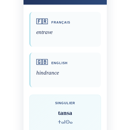
🇫🇷
FRANÇAIS
entrave
🇬🇧
ENGLISH
hindrance
SINGULIER
tansa
ⵜⴰⵏⵙⴰ