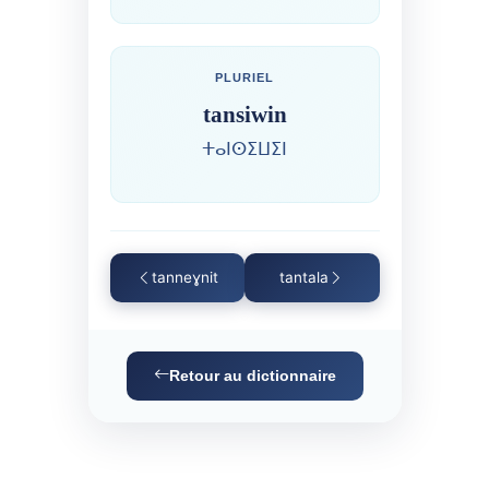
PLURIEL
tansiwin
ⵜⴰⵏⵙⵉⵡⵉⵏ
tanneɣnit
tantala
Retour au dictionnaire