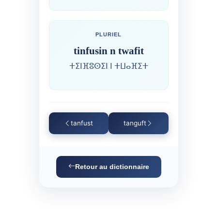
PLURIEL
tinfusin n twafit
ⵜⵉⵏⴼⵓⵙⵉⵏ ⵏ ⵜⵡⴰⴼⵉⵜ
tanfust
tanguft
Retour au dictionnaire