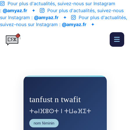
Pour plus d'actualités, suivez-nous sur Instagram
:
@amyaz.fr
✦
Pour plus d'actualités, suivez-nous
sur Instagram :
@amyaz.fr
✦
Pour plus d'actualités,
suivez-nous sur Instagram :
@amyaz.fr
✦
tanfust n twafit
ⵜⴰⵏⴼⵓⵙⵜ ⵏ ⵜⵡⴰⴼⵉⵜ
nom féminin