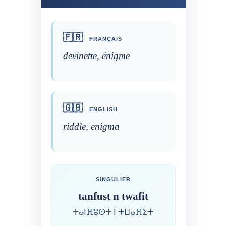
🇫🇷
FRANÇAIS
devinette, énigme
🇬🇧
ENGLISH
riddle, enigma
SINGULIER
tanfust n twafit
ⵜⴰⵏⴼⵓⵙⵜ ⵏ ⵜⵡⴰⴼⵉⵜ