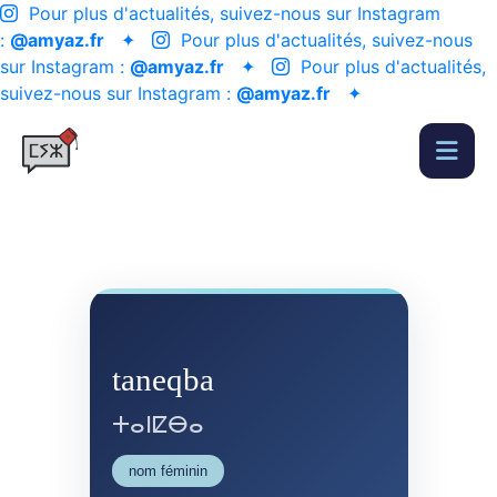
Pour plus d'actualités, suivez-nous sur Instagram
:
@amyaz.fr
✦
Pour plus d'actualités, suivez-nous
sur Instagram :
@amyaz.fr
✦
Pour plus d'actualités,
suivez-nous sur Instagram :
@amyaz.fr
✦
taneqba
ⵜⴰⵏⵇⴱⴰ
nom féminin