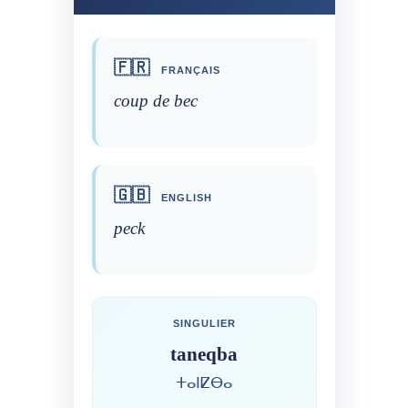
🇫🇷
FRANÇAIS
coup de bec
🇬🇧
ENGLISH
peck
SINGULIER
taneqba
ⵜⴰⵏⵇⴱⴰ