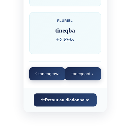
PLURIEL
tineqba
ⵜⵉⵏⵇⴱⴰ
tanenḍrawt
taneqqant
Retour au dictionnaire