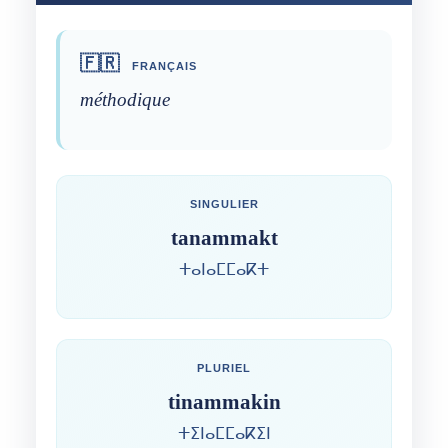
🇫🇷
FRANÇAIS
méthodique
SINGULIER
tanammakt
ⵜⴰⵏⴰⵎⵎⴰⴽⵜ
PLURIEL
tinammakin
ⵜⵉⵏⴰⵎⵎⴰⴽⵉⵏ