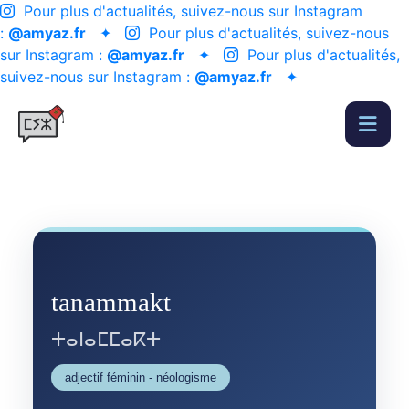
Pour plus d'actualités, suivez-nous sur Instagram
:
@amyaz.fr
✦
Pour plus d'actualités, suivez-nous
sur Instagram :
@amyaz.fr
✦
Pour plus d'actualités,
suivez-nous sur Instagram :
@amyaz.fr
✦
tanammakt
ⵜⴰⵏⴰⵎⵎⴰⴽⵜ
adjectif féminin - néologisme