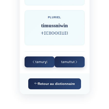
PLURIEL
timussniwin
ⵜⵉⵎⵓⵙⵙⵏⵉⵡⵉⵏ
tamurɣi
tamuttut
Retour au dictionnaire