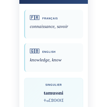
🇫🇷
FRANÇAIS
connaissance, savoir
🇬🇧
ENGLISH
knowledge, know
SINGULIER
tamussni
ⵜⴰⵎⵓⵙⵙⵏⵉ