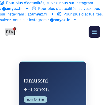
Pour plus d'actualités, suivez-nous sur Instagram
:
@amyaz.fr
✦
Pour plus d'actualités, suivez-nous
sur Instagram :
@amyaz.fr
✦
Pour plus d'actualités,
suivez-nous sur Instagram :
@amyaz.fr
✦
tamussni
ⵜⴰⵎⵓⵙⵙⵏⵉ
nom féminin