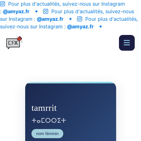
Pour plus d'actualités, suivez-nous sur Instagram
:
@amyaz.fr
✦
Pour plus d'actualités, suivez-nous
sur Instagram :
@amyaz.fr
✦
Pour plus d'actualités,
suivez-nous sur Instagram :
@amyaz.fr
✦
tamrrit
ⵜⴰⵎⵔⵔⵉⵜ
nom féminin