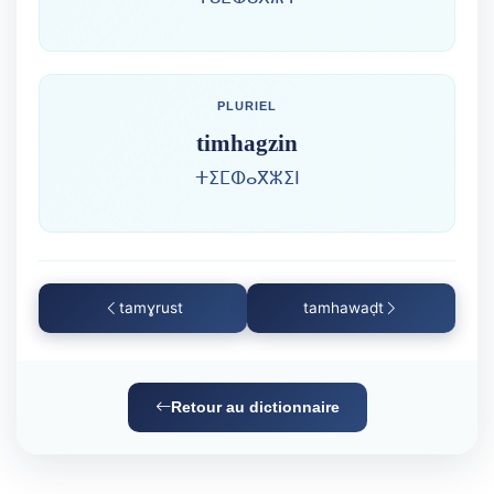
PLURIEL
timhagzin
ⵜⵉⵎⵀⴰⴳⵣⵉⵏ
tamɣrust
tamhawaḍt
Retour au dictionnaire