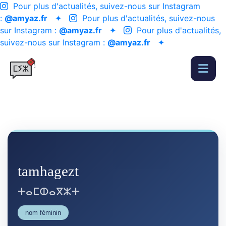
Pour plus d'actualités, suivez-nous sur Instagram
:
@amyaz.fr
✦
Pour plus d'actualités, suivez-nous
sur Instagram :
@amyaz.fr
✦
Pour plus d'actualités,
suivez-nous sur Instagram :
@amyaz.fr
✦
tamhagezt
ⵜⴰⵎⵀⴰⴳⵣⵜ
nom féminin