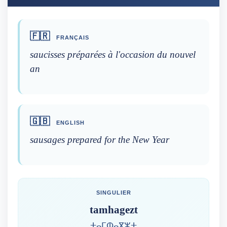
🇫🇷
FRANÇAIS
saucisses préparées à l'occasion du nouvel
an
🇬🇧
ENGLISH
sausages prepared for the New Year
SINGULIER
tamhagezt
ⵜⴰⵎⵀⴰⴳⵣⵜ