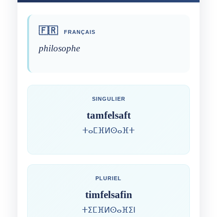
🇫🇷
FRANÇAIS
philosophe
SINGULIER
tamfelsaft
ⵜⴰⵎⴼⵍⵙⴰⴼⵜ
PLURIEL
timfelsafin
ⵜⵉⵎⴼⵍⵙⴰⴼⵉⵏ