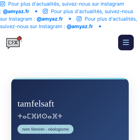
Pour plus d'actualités, suivez-nous sur Instagram
:
@amyaz.fr
✦
Pour plus d'actualités, suivez-nous
sur Instagram :
@amyaz.fr
✦
Pour plus d'actualités,
suivez-nous sur Instagram :
@amyaz.fr
✦
tamfelsaft
ⵜⴰⵎⴼⵍⵙⴰⴼⵜ
nom féminin - néologisme