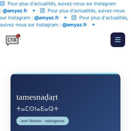
Pour plus d'actualités, suivez-nous sur Instagram
:
@amyaz.fr
✦
Pour plus d'actualités, suivez-nous
sur Instagram :
@amyaz.fr
✦
Pour plus d'actualités,
suivez-nous sur Instagram :
@amyaz.fr
✦
tamesnaḍaṛt
ⵜⴰⵎⵙⵏⴰⴹⴰⵕⵜ
nom féminin - néologisme