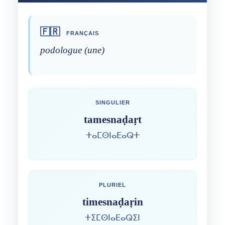
🇫🇷
FRANÇAIS
podologue (une)
SINGULIER
tamesnaḍaṛt
ⵜⴰⵎⵙⵏⴰⴹⴰⵕⵜ
PLURIEL
timesnaḍaṛin
ⵜⵉⵎⵙⵏⴰⴹⴰⵕⵉⵏ