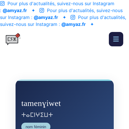
Pour plus d'actualités, suivez-nous sur Instagram
:
@amyaz.fr
✦
Pour plus d'actualités, suivez-nous
sur Instagram :
@amyaz.fr
✦
Pour plus d'actualités,
suivez-nous sur Instagram :
@amyaz.fr
✦
tamenɣiwet
ⵜⴰⵎⵏⵖⵉⵡⵜ
nom féminin