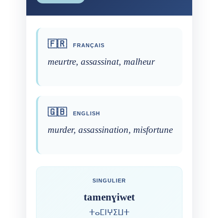
🇫🇷
FRANÇAIS
meurtre, assassinat, malheur
🇬🇧
ENGLISH
murder, assassination, misfortune
SINGULIER
tamenɣiwet
ⵜⴰⵎⵏⵖⵉⵡⵜ