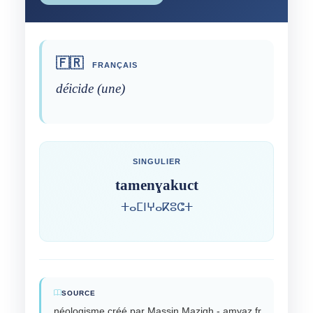
🇫🇷
FRANÇAIS
déicide (une)
SINGULIER
tamenɣakuct
ⵜⴰⵎⵏⵖⴰⴽⵓⵛⵜ
SOURCE
néologisme créé par Massin Mazigh - amyaz.fr