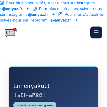
Pour plus d'actualités, suivez-nous sur Instagram
:
@amyaz.fr
✦
Pour plus d'actualités, suivez-nous
sur Instagram :
@amyaz.fr
✦
Pour plus d'actualités,
suivez-nous sur Instagram :
@amyaz.fr
✦
tamenɣakuct
ⵜⴰⵎⵏⵖⴰⴽⵓⵛⵜ
nom féminin - néologisme