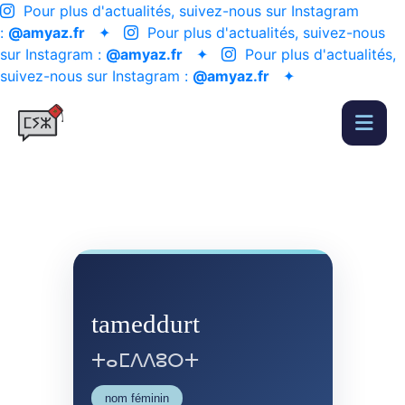
Pour plus d'actualités, suivez-nous sur Instagram
:
@amyaz.fr
✦
Pour plus d'actualités, suivez-nous
sur Instagram :
@amyaz.fr
✦
Pour plus d'actualités,
suivez-nous sur Instagram :
@amyaz.fr
✦
tameddurt
ⵜⴰⵎⴷⴷⵓⵔⵜ
nom féminin