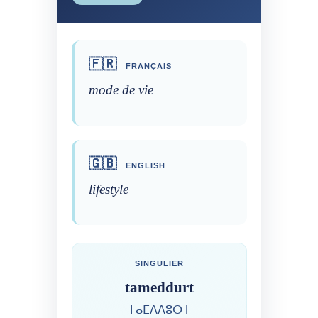
🇫🇷
FRANÇAIS
mode de vie
🇬🇧
ENGLISH
lifestyle
SINGULIER
tameddurt
ⵜⴰⵎⴷⴷⵓⵔⵜ