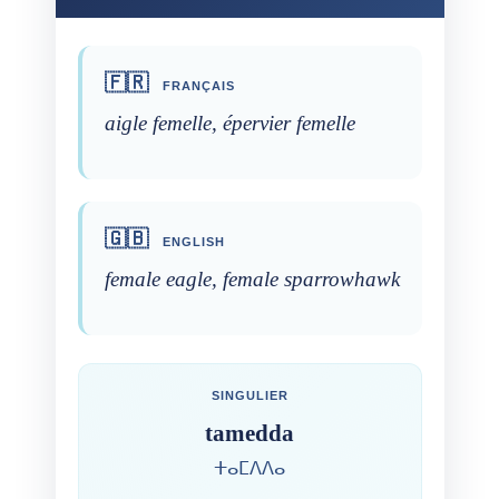
🇫🇷
FRANÇAIS
aigle femelle, épervier femelle
🇬🇧
ENGLISH
female eagle, female sparrowhawk
SINGULIER
tamedda
ⵜⴰⵎⴷⴷⴰ