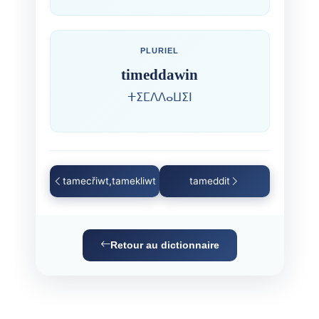
PLURIEL
timeddawin
ⵜⵉⵎⴷⴷⴰⵡⵉⵏ
tamecřiwt,tamekliwt
tameddit
Retour au dictionnaire