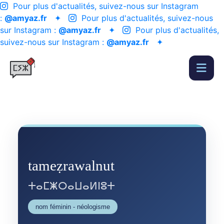
Pour plus d'actualités, suivez-nous sur Instagram
:
@amyaz.fr
✦
Pour plus d'actualités, suivez-nous
sur Instagram :
@amyaz.fr
✦
Pour plus d'actualités,
suivez-nous sur Instagram :
@amyaz.fr
✦
tameẓrawalnut
ⵜⴰⵎⵥⵔⴰⵡⴰⵍⵏⵓⵜ
nom féminin - néologisme