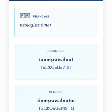
🇫🇷
FRANÇAIS
néologiste (une)
SINGULIER
tameẓrawalnut
ⵜⴰⵎⵥⵔⴰⵡⴰⵍⵏⵓⵜ
PLURIEL
timeẓrawalnutin
ⵜⵉⵎⵥⵔⴰⵡⴰⵍⵏⵓⵜⵉⵏ