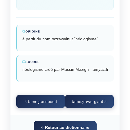
ORIGINE
à partir du nom taẓrawalnut "néologisme"
SOURCE
néologisme créé par Massin Mazigh - amyaz.fr
tameẓrasnudert
tameẓrawerglant
Retour au dictionnaire