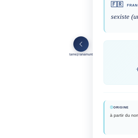
🇫🇷
FRAN
sexiste (u
tameẓranamunt
ORIGINE
à partir du no