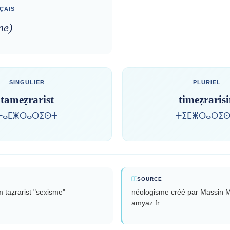
ÇAIS
ne)
SINGULIER
PLURIEL
tameẓrarist
timeẓraris
ⵜⴰⵎⵥⵔⴰⵔⵉⵙⵜ
ⵜⵉⵎⵥⵔⴰⵔⵉⵙ
SOURCE
m taẓrarist "sexisme"
néologisme créé par Massin M
amyaz.fr