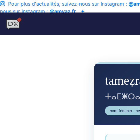
Pour plus d'actualités, suivez-nous sur Instagram :
@am
nous sur Instagram :
@amyaz.fr
✦
tameẓr
ⵜⴰⵎⵥⵔ
nom féminin - n