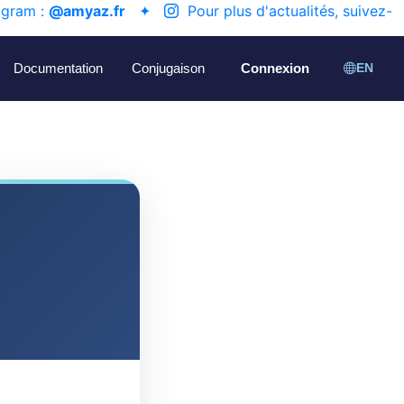
agram :
@amyaz.fr
✦
Pour plus d'actualités, suivez-
Documentation
Conjugaison
Connexion
EN