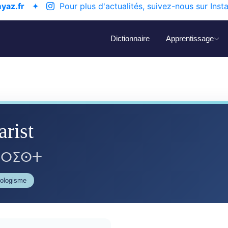
yaz.fr
✦
Pour plus d'actualités, suivez-nous sur Inst
Dictionnaire
Apprentissage
arist
ⴰⵔⵉⵙⵜ
éologisme