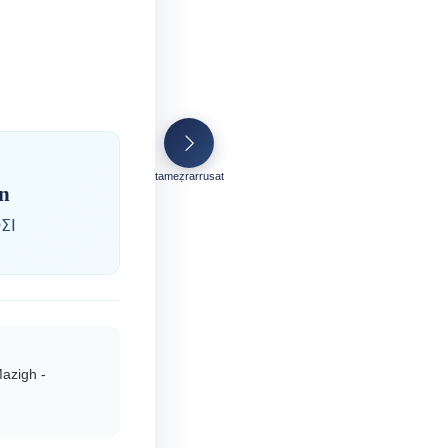
tameẓrarrusat
in
ⵉⵏ
azigh -