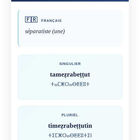
🇫🇷
FRANÇAIS
séparatiste (une)
SINGULIER
tameẓrabeṭṭut
ⵜⴰⵎⵥⵔⴰⴱⵟⵟⵓⵜ
PLURIEL
timeẓrabeṭṭutin
ⵜⵉⵎⵥⵔⴰⴱⵟⵟⵓⵜⵉⵏ