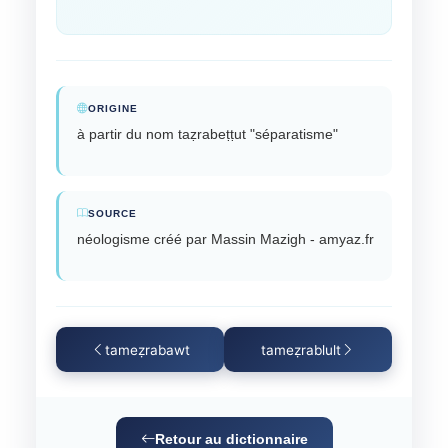
ORIGINE
à partir du nom taẓrabeṭṭut "séparatisme"
SOURCE
néologisme créé par Massin Mazigh - amyaz.fr
tameẓrabawt
tameẓrablult
Retour au dictionnaire