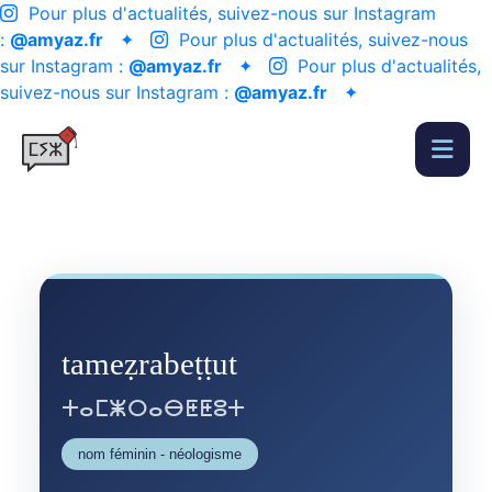
Pour plus d'actualités, suivez-nous sur Instagram
:
@amyaz.fr
✦
Pour plus d'actualités, suivez-nous
sur Instagram :
@amyaz.fr
✦
Pour plus d'actualités,
suivez-nous sur Instagram :
@amyaz.fr
✦
tameẓrabeṭṭut
ⵜⴰⵎⵥⵔⴰⴱⵟⵟⵓⵜ
nom féminin - néologisme