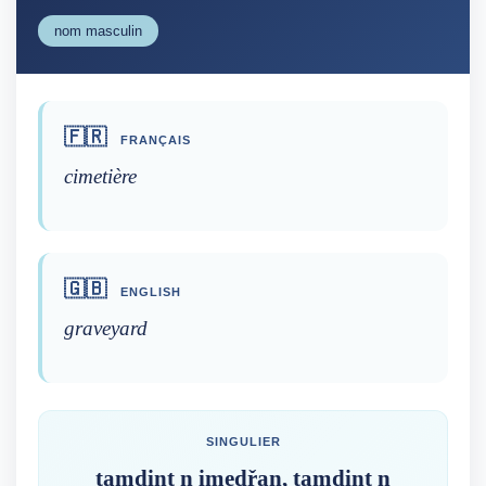
nom masculin
🇫🇷
FRANÇAIS
cimetière
🇬🇧
ENGLISH
graveyard
SINGULIER
tamdint n imeḍřan, tamdint n