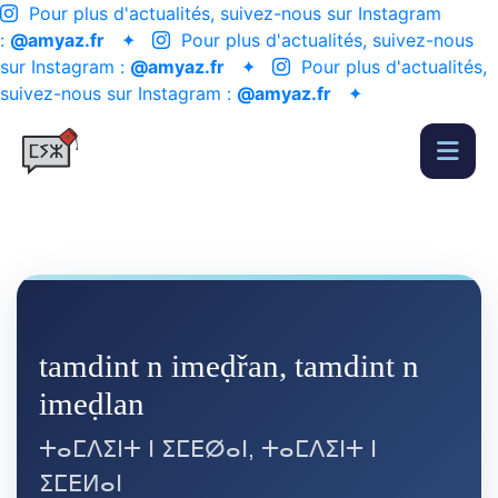
Pour plus d'actualités, suivez-nous sur Instagram
:
@amyaz.fr
✦
Pour plus d'actualités, suivez-nous
sur Instagram :
@amyaz.fr
✦
Pour plus d'actualités,
suivez-nous sur Instagram :
@amyaz.fr
✦
tamdint n imeḍřan, tamdint n
imeḍlan
ⵜⴰⵎⴷⵉⵏⵜ ⵏ ⵉⵎⴹⵁⴰⵏ, ⵜⴰⵎⴷⵉⵏⵜ ⵏ
ⵉⵎⴹⵍⴰⵏ