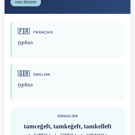
nom féminin
🇫🇷
FRANÇAIS
typhus
🇬🇧
ENGLISH
typhus
SINGULIER
tamceǧeft, tamkeǧeft, tamkelleft