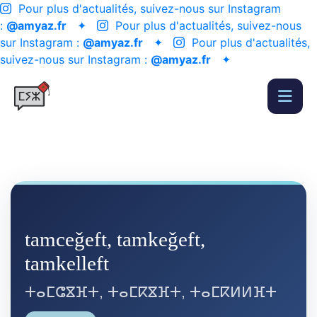
Pour plus d'actualités, suivez-nous sur Instagram
:
@amyaz.fr
✦
Pour plus d'actualités, suivez-nous
sur Instagram :
@amyaz.fr
✦
Pour plus d'actualités,
suivez-nous sur Instagram :
@amyaz.fr
✦
tamceǧeft, tamkeǧeft,
tamkelleft
ⵜⴰⵎⵛⴵⴼⵜ, ⵜⴰⵎⴽⴵⴼⵜ, ⵜⴰⵎⴽⵍⵍⴼⵜ