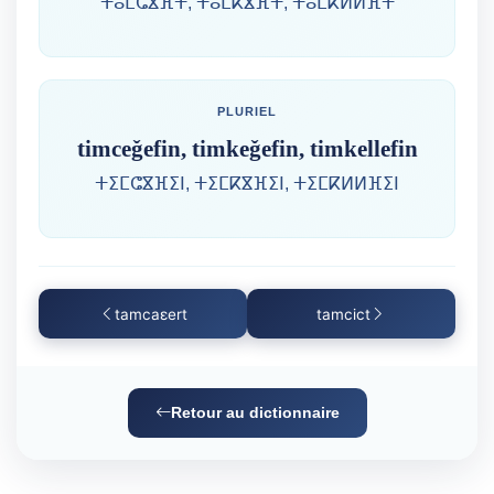
ⵜⴰⵎⵛⴵⴼⵜ, ⵜⴰⵎⴽⴵⴼⵜ, ⵜⴰⵎⴽⵍⵍⴼⵜ
PLURIEL
timceǧefin, timkeǧefin, timkellefin
ⵜⵉⵎⵛⴵⴼⵉⵏ, ⵜⵉⵎⴽⴵⴼⵉⵏ, ⵜⵉⵎⴽⵍⵍⴼⵉⵏ
tamcaɛert
tamcict
Retour au dictionnaire