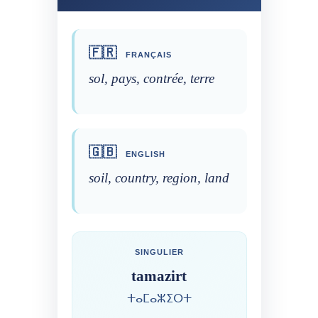
🇫🇷
FRANÇAIS
sol, pays, contrée, terre
🇬🇧
ENGLISH
soil, country, region, land
SINGULIER
tamazirt
ⵜⴰⵎⴰⵣⵉⵔⵜ