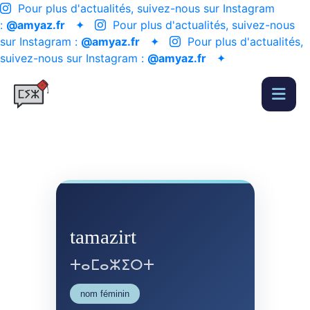
Pour plus d'actualités, suivez-nous sur Instagram
:
@amyaz.fr
✦
Pour plus d'actualités, suivez-nous
sur Instagram :
@amyaz.fr
✦
Pour plus d'actualités,
suivez-nous sur Instagram :
@amyaz.fr
✦
tamazirt
ⵜⴰⵎⴰⵣⵉⵔⵜ
nom féminin