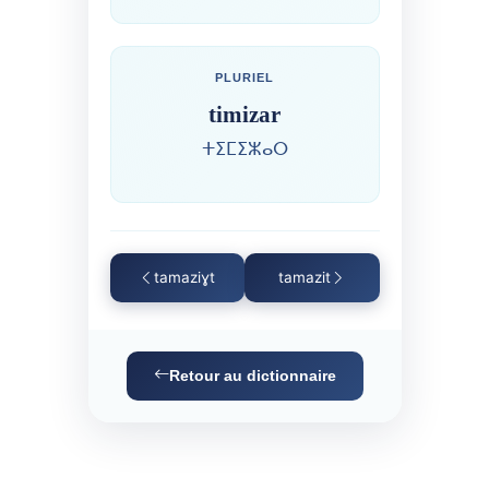
PLURIEL
timizar
ⵜⵉⵎⵉⵣⴰⵔ
tamaziɣt
tamazit
Retour au dictionnaire