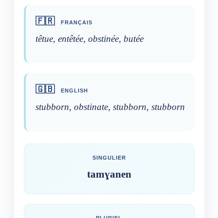
🇫🇷
FRANÇAIS
têtue, entêtée, obstinée, butée
🇬🇧
ENGLISH
stubborn, obstinate, stubborn, stubborn
SINGULIER
tamɣanen