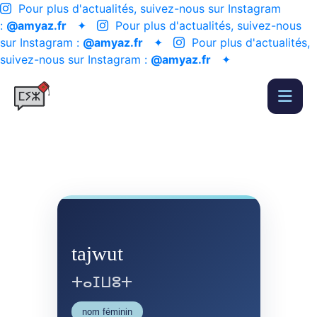
Pour plus d'actualités, suivez-nous sur Instagram
:
@amyaz.fr
✦
Pour plus d'actualités, suivez-nous
sur Instagram :
@amyaz.fr
✦
Pour plus d'actualités,
suivez-nous sur Instagram :
@amyaz.fr
✦
tajwut
ⵜⴰⵊⵡⵓⵜ
nom féminin