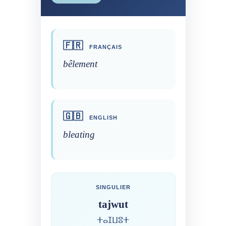
🇫🇷
FRANÇAIS
bêlement
🇬🇧
ENGLISH
bleating
SINGULIER
tajwut
ⵜⴰⵊⵡⵓⵜ