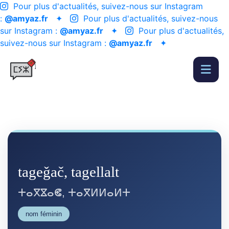
Pour plus d'actualités, suivez-nous sur Instagram
:
@amyaz.fr
✦
Pour plus d'actualités, suivez-nous
sur Instagram :
@amyaz.fr
✦
Pour plus d'actualités,
suivez-nous sur Instagram :
@amyaz.fr
✦
tageǧač, tagellalt
ⵜⴰⴳⴵⴰⵞ, ⵜⴰⴳⵍⵍⴰⵍⵜ
nom féminin