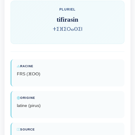
PLURIEL
tifirasin
ⵜⵉⴼⵉⵔⴰⵙⵉⵏ
RACINE
FRS (ⴼⵔⵙ)
ORIGINE
latine (pirus)
SOURCE