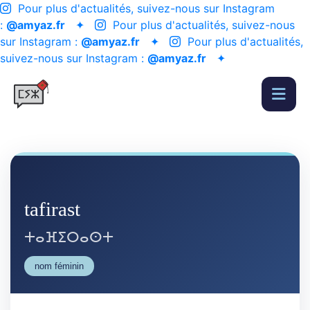
Pour plus d'actualités, suivez-nous sur Instagram
:
@amyaz.fr
✦
Pour plus d'actualités, suivez-nous
sur Instagram :
@amyaz.fr
✦
Pour plus d'actualités,
suivez-nous sur Instagram :
@amyaz.fr
✦
tafirast
ⵜⴰⴼⵉⵔⴰⵙⵜ
nom féminin