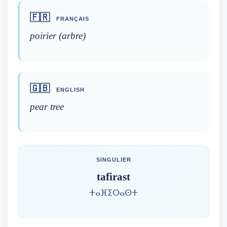
🇫🇷
FRANÇAIS
poirier (arbre)
🇬🇧
ENGLISH
pear tree
SINGULIER
tafirast
ⵜⴰⴼⵉⵔⴰⵙⵜ