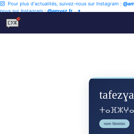
Pour plus d'actualités, suivez-nous sur Instagram :
@am
nous sur Instagram :
@amyaz.fr
✦
tafezɣa
ⵜⴰⴼⵣⵖ
nom féminin