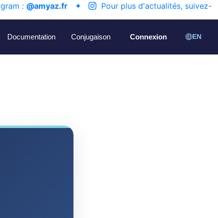
agram :
@amyaz.fr
✦
Pour plus d'actualités, suivez-
Documentation
Conjugaison
Connexion
EN