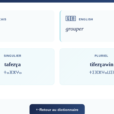
🇬🇧
AIS
ENGLISH
grouper
SINGULIER
PLURIEL
tafezɣa
tifezɣawin
ⵜⴰⴼⵣⵖⴰ
ⵜⵉⴼⵣⵖⴰⵡⵉⵏ
Retour au dictionnaire