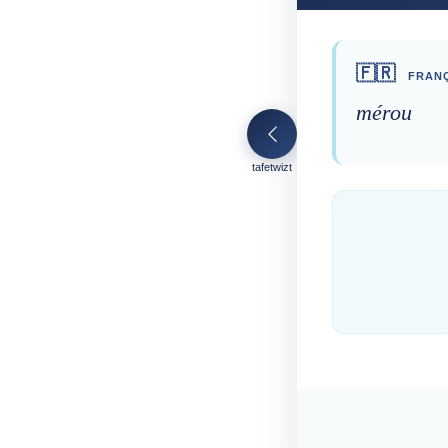
🇫🇷
FRANÇ
mérou
tafetwizt