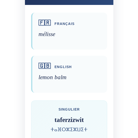
🇫🇷
FRANÇAIS
mélisse
🇬🇧
ENGLISH
lemon balm
SINGULIER
taferzizwit
ⵜⴰⴼⵔⵣⵉⵣⵡⵉⵜ