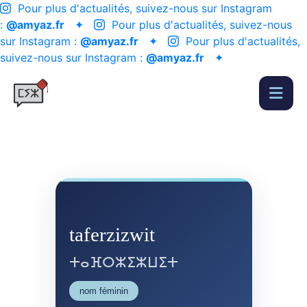
Pour plus d'actualités, suivez-nous sur Instagram
:
@amyaz.fr
✦
Pour plus d'actualités, suivez-nous
sur Instagram :
@amyaz.fr
✦
Pour plus d'actualités,
suivez-nous sur Instagram :
@amyaz.fr
✦
taferzizwit
ⵜⴰⴼⵔⵣⵉⵣⵡⵉⵜ
nom féminin