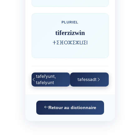
PLURIEL
tiferzizwin
ⵜⵉⴼⵔⵣⵉⵣⵡⵉⵏ
tafeřyunt,
tafessadt
tafelyunt
Retour au dictionnaire