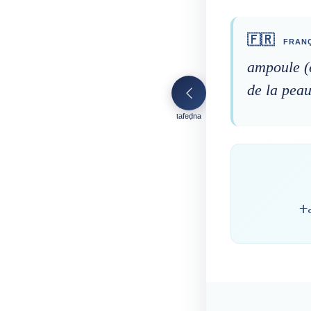
🇫🇷
FRANÇ
ampoule (
de la pea
tafeḍna
ⵜ