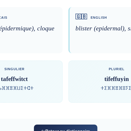
🇬🇧
AIS
ENGLISH
épidermique), cloque
blister (epidermal), s
u
SINGULIER
PLURIEL
tafeffwitct
tifeffuyin
ⴰⴼⴼⴻⴼⵡⵉⵜⵛⵜ
ⵜⵉⴼⴼⴻⴼⵓⵢⵉ
Retour au dictionnaire