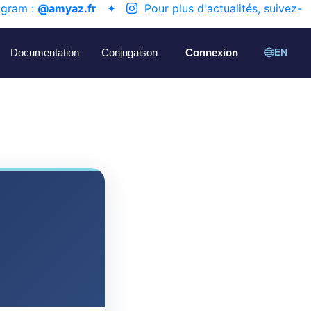
agram :
@amyaz.fr
✦
Pour plus d'actualités, suivez-
Documentation
Conjugaison
Connexion
EN