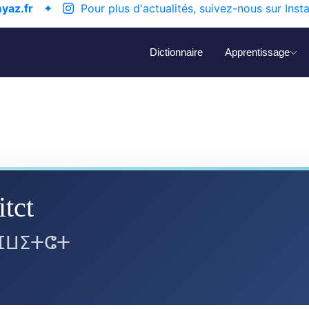
yaz.fr
✦
Pour plus d'actualités, suivez-nous sur Inst
Dictionnaire
Apprentissage
itct
ⴼⵡⵉⵜⵛⵜ