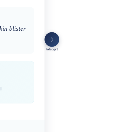
kin blister
tafeggirt
ⵏ