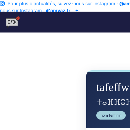
Pour plus d'actualités, suivez-nous sur Instagram :
@am
nous sur Instagram :
@amyaz.fr
✦
tafeffw
ⵜⴰⴼⴼⴻ
nom féminin