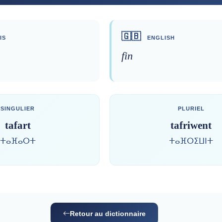
🇬🇧
IS
ENGLISH
fin
SINGULIER
PLURIEL
tafart
tafriwent
ⵜⴰⴼⴰⵔⵜ
ⵜⴰⴼⵔⵉⵡⵏⵜ
Retour au dictionnaire