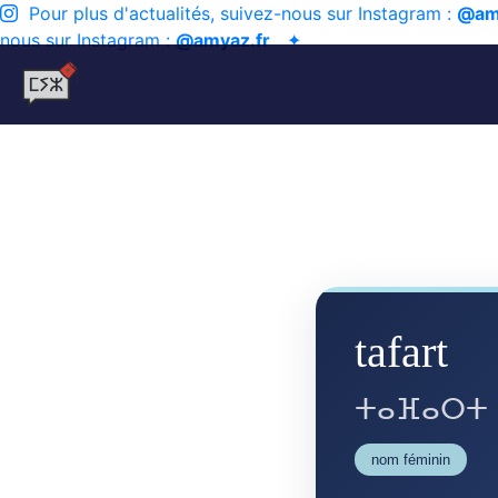
Pour plus d'actualités, suivez-nous sur Instagram :
@am
nous sur Instagram :
@amyaz.fr
✦
tafart
ⵜⴰⴼⴰⵔⵜ
nom féminin