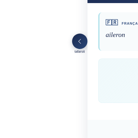
🇫🇷
FRANÇA
aileron
tafarsit