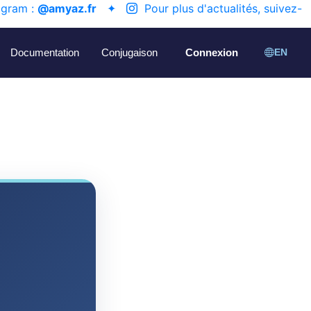
agram :
@amyaz.fr
✦
Pour plus d'actualités, suivez-
Documentation
Conjugaison
Connexion
EN