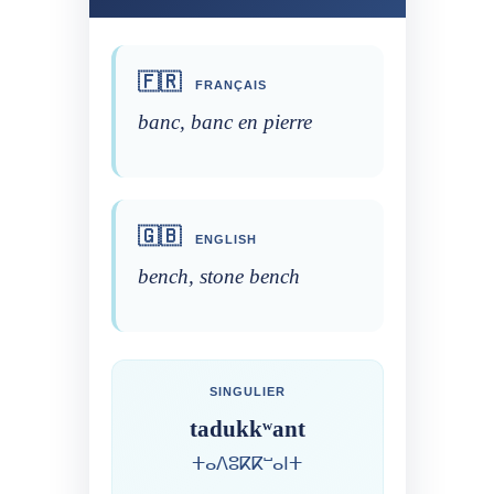
🇫🇷
FRANÇAIS
banc, banc en pierre
🇬🇧
ENGLISH
bench, stone bench
SINGULIER
tadukkʷant
ⵜⴰⴷⵓⴽⴽⵯⴰⵏⵜ