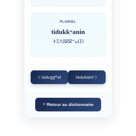
PLURIEL
tidukkʷanin
ⵜⵉⴷⵓⴽⴽⵯⴰⵏⵉⵏ
taduggʷat
taduklant
Retour au dictionnaire