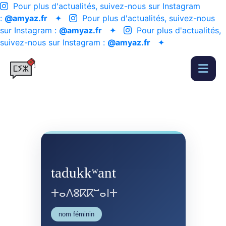
Pour plus d'actualités, suivez-nous sur Instagram
:
@amyaz.fr
✦
Pour plus d'actualités, suivez-nous
sur Instagram :
@amyaz.fr
✦
Pour plus d'actualités,
suivez-nous sur Instagram :
@amyaz.fr
✦
tadukkʷant
ⵜⴰⴷⵓⴽⴽⵯⴰⵏⵜ
nom féminin