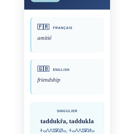
🇫🇷
FRANÇAIS
amitié
🇬🇧
ENGLISH
friendship
SINGULIER
taddukřa, taddukla
ⵜⴰⴷⴷⵓⴽⵁⴰ, ⵜⴰⴷⴷⵓⴽⵍⴰ