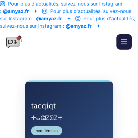
Pour plus d'actualités, suivez-nous sur Instagram
:
@amyaz.fr
✦
Pour plus d'actualités, suivez-nous
sur Instagram :
@amyaz.fr
✦
Pour plus d'actualités,
suivez-nous sur Instagram :
@amyaz.fr
✦
tacqiqt
ⵜⴰⵛⵇⵉⵇⵜ
nom féminin