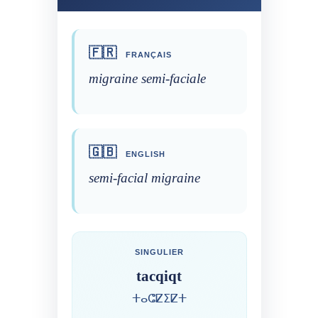
🇫🇷
FRANÇAIS
migraine semi-faciale
🇬🇧
ENGLISH
semi-facial migraine
SINGULIER
tacqiqt
ⵜⴰⵛⵇⵉⵇⵜ