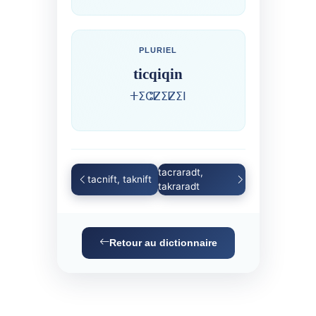
PLURIEL
ticqiqin
ⵜⵉⵛⵇⵉⵇⵉⵏ
tacraradt,
tacnift, taknift
takraradt
Retour au dictionnaire