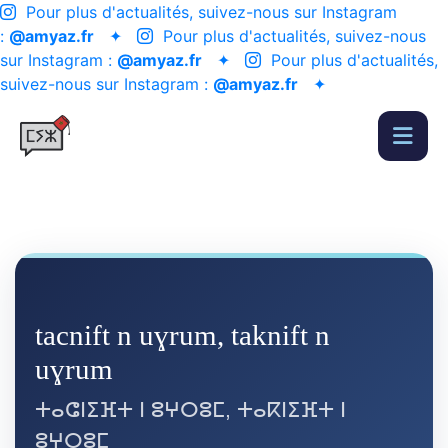
Pour plus d'actualités, suivez-nous sur Instagram
:
@amyaz.fr
✦
Pour plus d'actualités, suivez-nous
sur Instagram :
@amyaz.fr
✦
Pour plus d'actualités,
suivez-nous sur Instagram :
@amyaz.fr
✦
tacnift n uɣrum, taknift n
uɣrum
ⵜⴰⵛⵏⵉⴼⵜ ⵏ ⵓⵖⵔⵓⵎ, ⵜⴰⴽⵏⵉⴼⵜ ⵏ
ⵓⵖⵔⵓⵎ