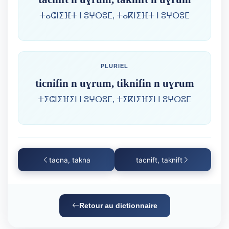
ⵜⴰⵛⵏⵉⴼⵜ ⵏ ⵓⵖⵔⵓⵎ, ⵜⴰⴽⵏⵉⴼⵜ ⵏ ⵓⵖⵔⵓⵎ
PLURIEL
ticnifin n uɣrum, tiknifin n uɣrum
ⵜⵉⵛⵏⵉⴼⵉⵏ ⵏ ⵓⵖⵔⵓⵎ, ⵜⵉⴽⵏⵉⴼⵉⵏ ⵏ ⵓⵖⵔⵓⵎ
tacna, takna
tacnift, taknift
Retour au dictionnaire