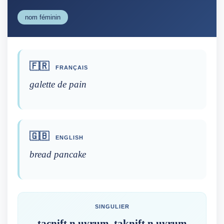
nom féminin
🇫🇷
FRANÇAIS
galette de pain
🇬🇧
ENGLISH
bread pancake
SINGULIER
tacnift n uɣrum, taknift n uɣrum