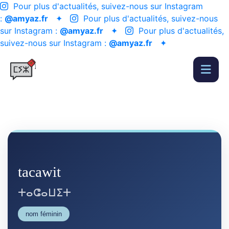
Pour plus d'actualités, suivez-nous sur Instagram
:
@amyaz.fr
✦
Pour plus d'actualités, suivez-nous
sur Instagram :
@amyaz.fr
✦
Pour plus d'actualités,
suivez-nous sur Instagram :
@amyaz.fr
✦
tacawit
ⵜⴰⵛⴰⵡⵉⵜ
nom féminin