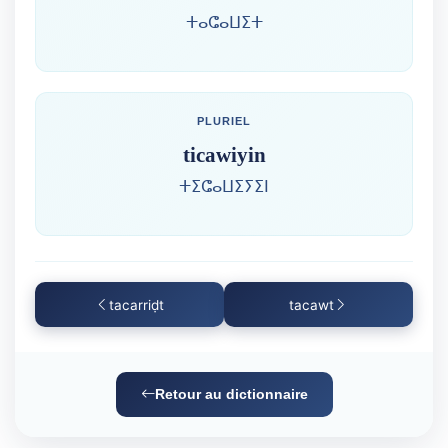
ⵜⴰⵛⴰⵡⵉⵜ
PLURIEL
ticawiyin
ⵜⵉⵛⴰⵡⵉⵢⵉⵏ
tacarriḍt
tacawt
Retour au dictionnaire