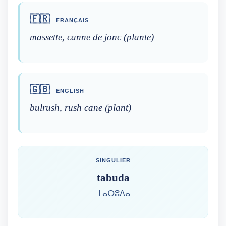
🇫🇷
FRANÇAIS
massette, canne de jonc (plante)
🇬🇧
ENGLISH
bulrush, rush cane (plant)
SINGULIER
tabuda
ⵜⴰⴱⵓⴷⴰ