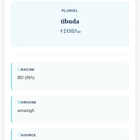
PLURIEL
tibuda
ⵜⵉⴱⵓⴷⴰ
RACINE
BD (ⴱⴷ)
ORIGINE
amazigh
SOURCE