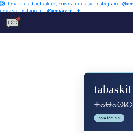
Pour plus d'actualités, suivez-nous sur Instagram :
@am
nous sur Instagram :
@amyaz.fr
✦
tabaskit
ⵜⴰⴱⴰⵙⴽ
nom féminin