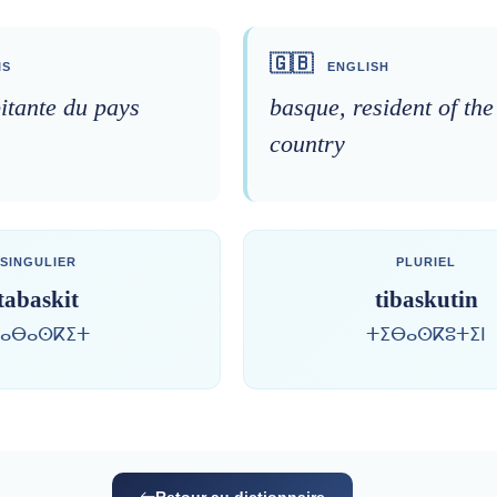
🇬🇧
IS
ENGLISH
itante du pays
basque, resident of th
country
SINGULIER
PLURIEL
tabaskit
tibaskutin
ⴰⴱⴰⵙⴽⵉⵜ
ⵜⵉⴱⴰⵙⴽⵓⵜⵉⵏ
Retour au dictionnaire