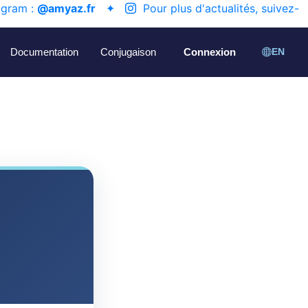
agram :
@amyaz.fr
✦
Pour plus d'actualités, suivez-
Documentation
Conjugaison
Connexion
EN