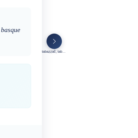
e basque
tabaẓẓač, tabaẓẓalt