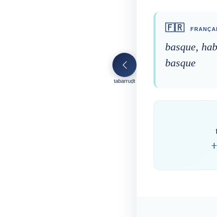
🇫🇷
FRANÇA
basque, hab
basque
tabarruḍt
ⵜ