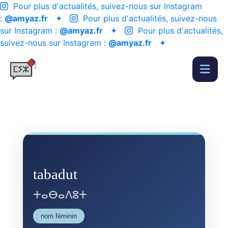
Pour plus d'actualités, suivez-nous sur Instagram
:
@amyaz.fr
✦
Pour plus d'actualités, suivez-nous
sur Instagram :
@amyaz.fr
✦
Pour plus d'actualités,
suivez-nous sur Instagram :
@amyaz.fr
✦
tabadut
ⵜⴰⴱⴰⴷⵓⵜ
nom féminin