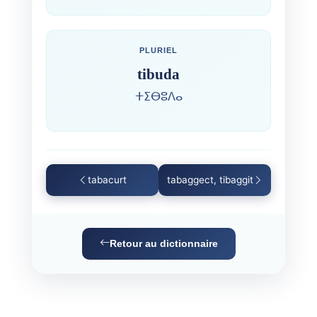
PLURIEL
tibuda
ⵜⵉⴱⵓⴷⴰ
tabacurt
tabaggect, tibaggit
Retour au dictionnaire