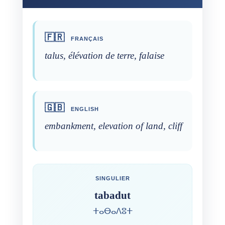
🇫🇷
FRANÇAIS
talus, élévation de terre, falaise
🇬🇧
ENGLISH
embankment, elevation of land, cliff
SINGULIER
tabadut
ⵜⴰⴱⴰⴷⵓⵜ