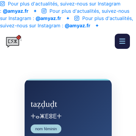
Pour plus d'actualités, suivez-nous sur Instagram
:
@amyaz.fr
✦
Pour plus d'actualités, suivez-nous
sur Instagram :
@amyaz.fr
✦
Pour plus d'actualités,
suivez-nous sur Instagram :
@amyaz.fr
✦
taẓḍuḍt
ⵜⴰⵥⴹⵓⴹⵜ
nom féminin