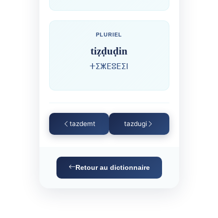
PLURIEL
tiẓḍuḍin
ⵜⵉⵥⴹⵓⴹⵉⵏ
tazdemt
tazdugi
Retour au dictionnaire