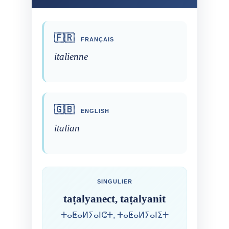
🇫🇷
FRANÇAIS
italienne
🇬🇧
ENGLISH
italian
SINGULIER
taṭalyanect, taṭalyanit
ⵜⴰⵟⴰⵍⵢⴰⵏⵛⵜ, ⵜⴰⵟⴰⵍⵢⴰⵏⵉⵜ