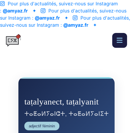
Pour plus d'actualités, suivez-nous sur Instagram
:
@amyaz.fr
✦
Pour plus d'actualités, suivez-nous
sur Instagram :
@amyaz.fr
✦
Pour plus d'actualités,
suivez-nous sur Instagram :
@amyaz.fr
✦
taṭalyanect, taṭalyanit
ⵜⴰⵟⴰⵍⵢⴰⵏⵛⵜ, ⵜⴰⵟⴰⵍⵢⴰⵏⵉⵜ
adjectif féminin