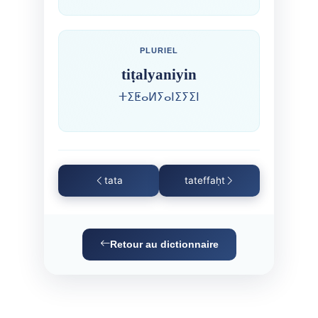
PLURIEL
tiṭalyaniyin
ⵜⵉⵟⴰⵍⵢⴰⵏⵉⵢⵉⵏ
tata
tateffaḥt
Retour au dictionnaire