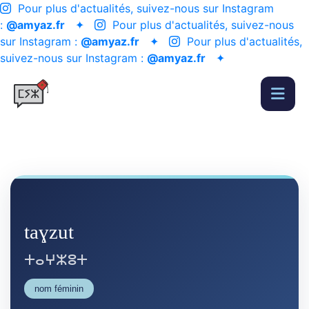
Pour plus d'actualités, suivez-nous sur Instagram
:
@amyaz.fr
✦
Pour plus d'actualités, suivez-nous
sur Instagram :
@amyaz.fr
✦
Pour plus d'actualités,
suivez-nous sur Instagram :
@amyaz.fr
✦
taɣzut
ⵜⴰⵖⵣⵓⵜ
nom féminin