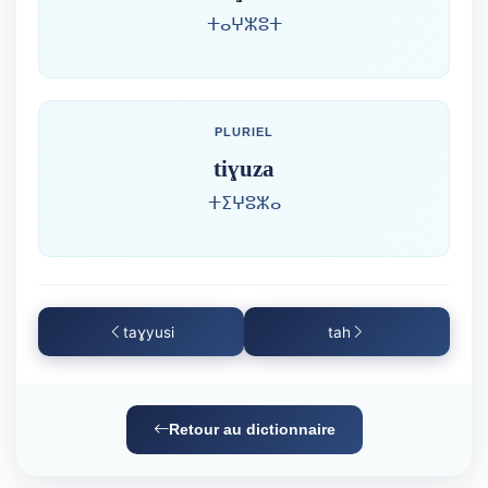
ⵜⴰⵖⵣⵓⵜ
PLURIEL
tiɣuza
ⵜⵉⵖⵓⵣⴰ
taɣyusi
tah
Retour au dictionnaire