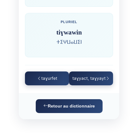
PLURIEL
tiɣwawin
ⵜⵉⵖⵡⴰⵡⵉⵏ
taɣurfet
taɣyact, taɣyayt
Retour au dictionnaire