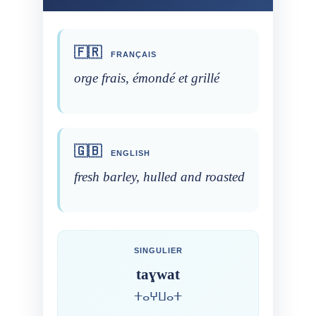
🇫🇷
FRANÇAIS
orge frais, émondé et grillé
🇬🇧
ENGLISH
fresh barley, hulled and roasted
SINGULIER
taɣwat
ⵜⴰⵖⵡⴰⵜ