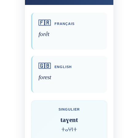
🇫🇷
FRANÇAIS
forêt
🇬🇧
ENGLISH
forest
SINGULIER
taɣent
ⵜⴰⵖⵏⵜ