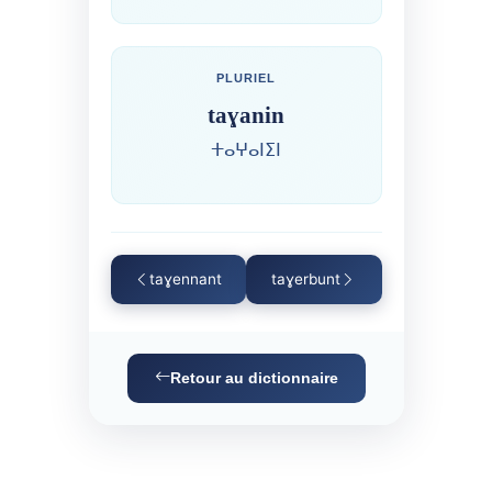
PLURIEL
taɣanin
ⵜⴰⵖⴰⵏⵉⵏ
taɣennant
taɣerbunt
Retour au dictionnaire