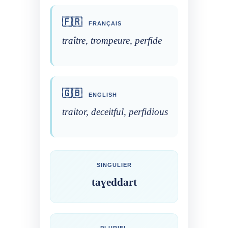
🇫🇷
FRANÇAIS
traître, trompeure, perfide
🇬🇧
ENGLISH
traitor, deceitful, perfidious
SINGULIER
taɣeddart