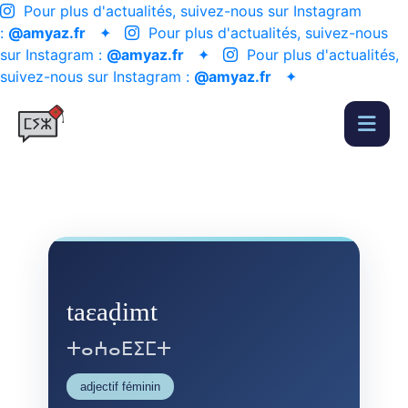
Pour plus d'actualités, suivez-nous sur Instagram
:
@amyaz.fr
✦
Pour plus d'actualités, suivez-nous
sur Instagram :
@amyaz.fr
✦
Pour plus d'actualités,
suivez-nous sur Instagram :
@amyaz.fr
✦
taɛaḍimt
ⵜⴰⵄⴰⴹⵉⵎⵜ
adjectif féminin