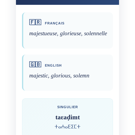
🇫🇷
FRANÇAIS
majestueuse, glorieuse, solennelle
🇬🇧
ENGLISH
majestic, glorious, solemn
SINGULIER
taɛaḍimt
ⵜⴰⵄⴰⴹⵉⵎⵜ