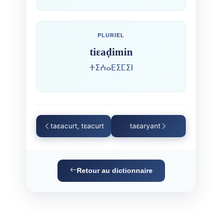
PLURIEL
tiɛaḍimin
ⵜⵉⵄⴰⴹⵉⵎⵉⵏ
taɛacurt, tɛacurt
taɛaryant
Retour au dictionnaire