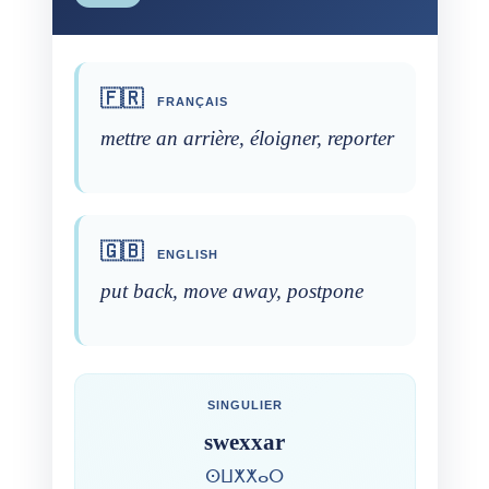
🇫🇷
FRANÇAIS
mettre an arrière, éloigner, reporter
🇬🇧
ENGLISH
put back, move away, postpone
SINGULIER
swexxar
ⵙⵡⵅⵅⴰⵔ