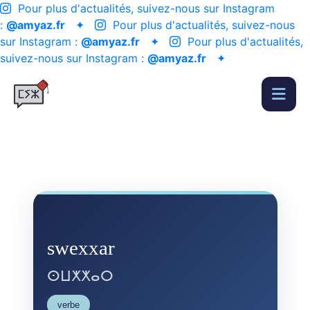
Pour plus d'actualités, suivez-nous sur Instagram
:
@amyaz.fr
✦
Pour plus d'actualités, suivez-nous
sur Instagram :
@amyaz.fr
✦
Pour plus d'actualités,
suivez-nous sur Instagram :
@amyaz.fr
✦
swexxar
ⵙⵡⵅⵅⴰⵔ
verbe