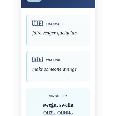
🇫🇷
FRANÇAIS
faire venger quelqu'un
🇬🇧
ENGLISH
make someone avenge
SINGULIER
sweǧa, swella
ⵙⵡⴵⴰ, ⵙⵡⵍⵍⴰ