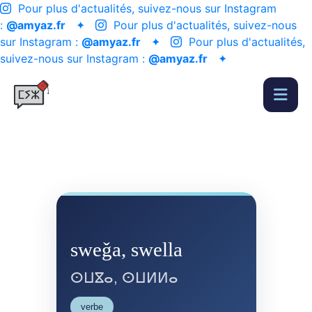
Pour plus d'actualités, suivez-nous sur Instagram
:
@amyaz.fr
✦
Pour plus d'actualités, suivez-nous
sur Instagram :
@amyaz.fr
✦
Pour plus d'actualités,
suivez-nous sur Instagram :
@amyaz.fr
✦
sweǧa, swella
ⵙⵡⴵⴰ, ⵙⵡⵍⵍⴰ
verbe