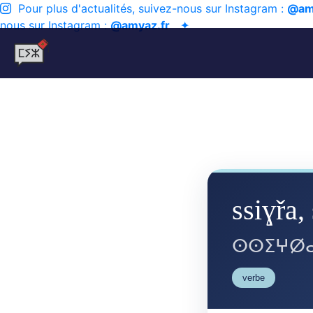
Pour plus d'actualités, suivez-nous sur Instagram :
@am
nous sur Instagram :
@amyaz.fr
✦
ssiɣřa,
ⵙⵙⵉⵖⵁⴰ
verbe