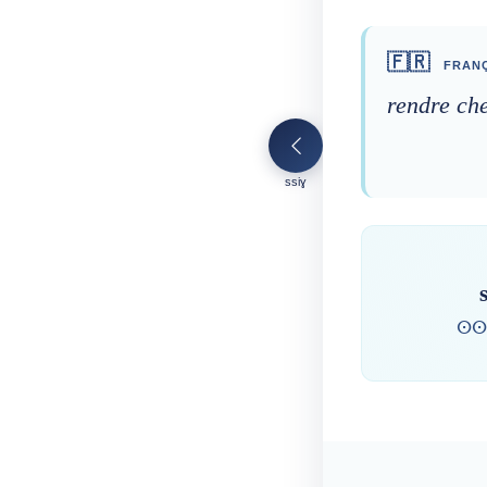
🇫🇷
FRANÇ
rendre che
ssiɣ
ⵙⵙ