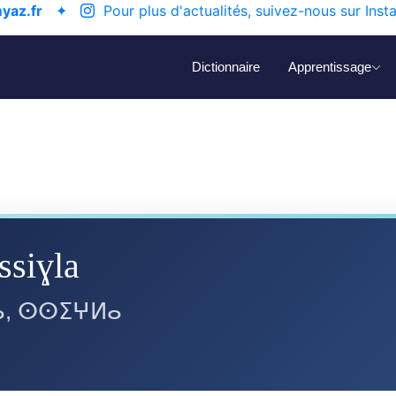
yaz.fr
✦
Pour plus d'actualités, suivez-nous sur Inst
Dictionnaire
Apprentissage
 ssiɣla
, ⵙⵙⵉⵖⵍⴰ