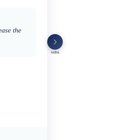
ease the
ssiha