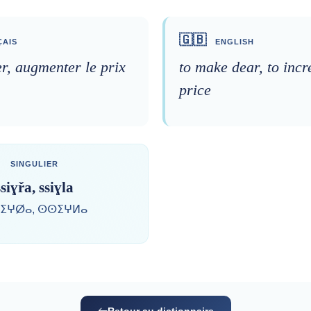
🇬🇧
AIS
ENGLISH
r, augmenter le prix
to make dear, to incr
price
SINGULIER
ssiɣřa, ssiɣla
ⵉⵖⵁⴰ, ⵙⵙⵉⵖⵍⴰ
Retour au dictionnaire