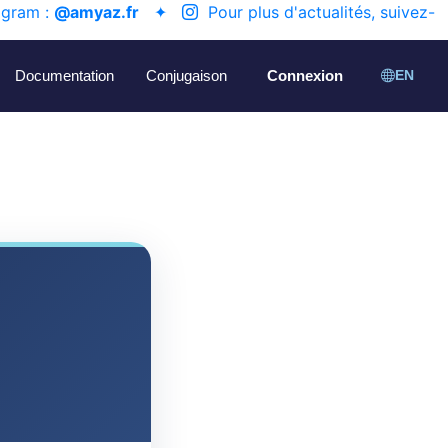
agram :
@amyaz.fr
✦
Pour plus d'actualités, suivez-
Documentation
Conjugaison
Connexion
EN