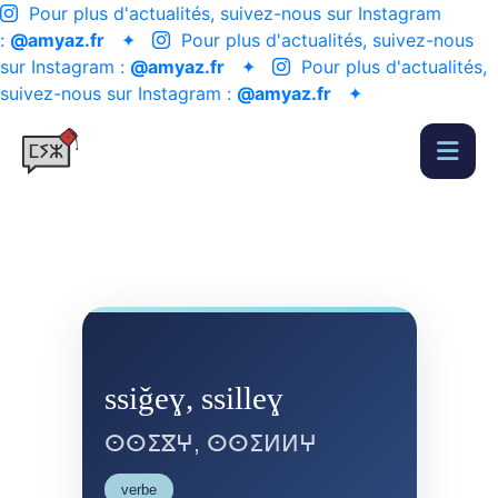
Pour plus d'actualités, suivez-nous sur Instagram
:
@amyaz.fr
✦
Pour plus d'actualités, suivez-nous
sur Instagram :
@amyaz.fr
✦
Pour plus d'actualités,
suivez-nous sur Instagram :
@amyaz.fr
✦
ssiǧeɣ, ssilleɣ
ⵙⵙⵉⴵⵖ, ⵙⵙⵉⵍⵍⵖ
verbe