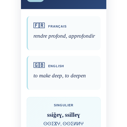
🇫🇷
FRANÇAIS
rendre profond, approfondir
🇬🇧
ENGLISH
to make deep, to deepen
SINGULIER
ssiǧeɣ, ssilleɣ
ⵙⵙⵉⴵⵖ, ⵙⵙⵉⵍⵍⵖ