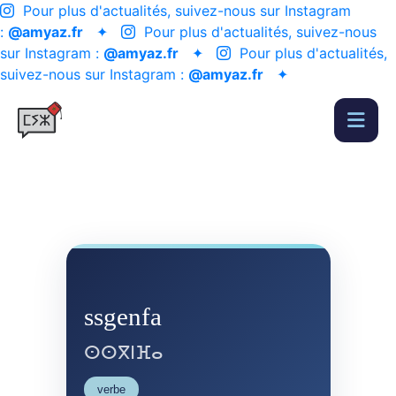
Pour plus d'actualités, suivez-nous sur Instagram
:
@amyaz.fr
✦
Pour plus d'actualités, suivez-nous
sur Instagram :
@amyaz.fr
✦
Pour plus d'actualités,
suivez-nous sur Instagram :
@amyaz.fr
✦
ssgenfa
ⵙⵙⴳⵏⴼⴰ
verbe