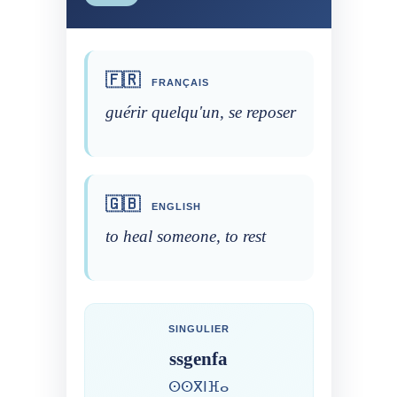
🇫🇷
FRANÇAIS
guérir quelqu'un, se reposer
🇬🇧
ENGLISH
to heal someone, to rest
SINGULIER
ssgenfa
ⵙⵙⴳⵏⴼⴰ