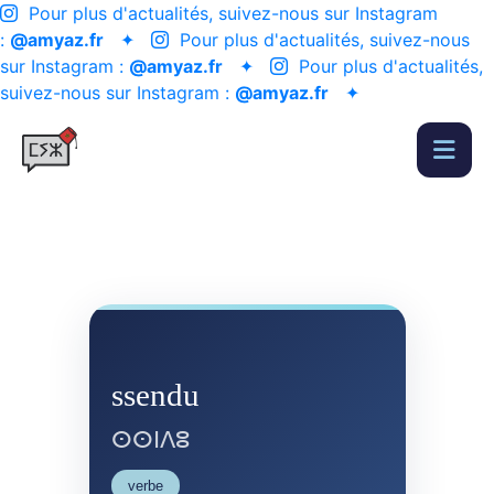
Pour plus d'actualités, suivez-nous sur Instagram
:
@amyaz.fr
✦
Pour plus d'actualités, suivez-nous
sur Instagram :
@amyaz.fr
✦
Pour plus d'actualités,
suivez-nous sur Instagram :
@amyaz.fr
✦
ssendu
ⵙⵙⵏⴷⵓ
verbe