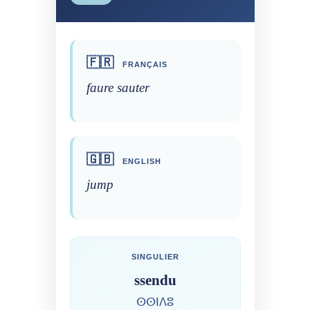
🇫🇷
FRANÇAIS
faure sauter
🇬🇧
ENGLISH
jump
SINGULIER
ssendu
ⵙⵙⵏⴷⵓ