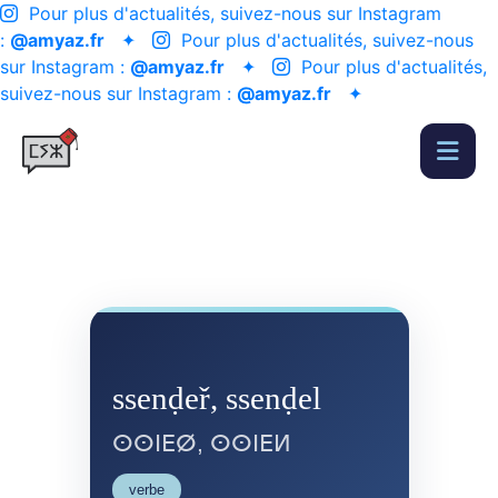
Pour plus d'actualités, suivez-nous sur Instagram
:
@amyaz.fr
✦
Pour plus d'actualités, suivez-nous
sur Instagram :
@amyaz.fr
✦
Pour plus d'actualités,
suivez-nous sur Instagram :
@amyaz.fr
✦
ssenḍeř, ssenḍel
ⵙⵙⵏⴹⵁ, ⵙⵙⵏⴹⵍ
verbe