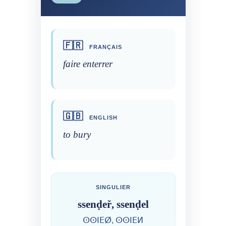
🇫🇷
FRANÇAIS
faire enterrer
🇬🇧
ENGLISH
to bury
SINGULIER
ssenḍeř, ssenḍel
ⵙⵙⵏⴹⵁ, ⵙⵙⵏⴹⵍ